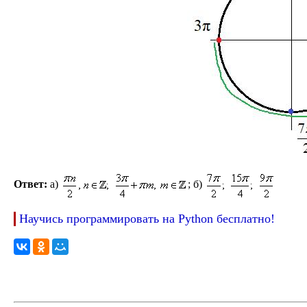
Ответ:
а)
; б)
Научись программировать на Python бесплатно!