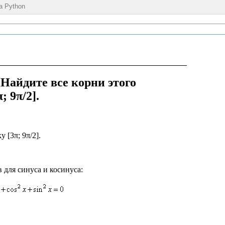
а Python
 Найдите все корни этого
 9π/2].
 [3π; 9π/2].
для синуса и косинуса: