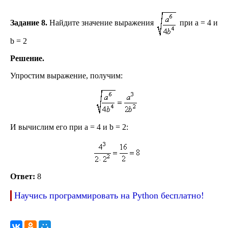
Задание 8.
Найдите значение выражения
при a = 4 и
b = 2
Решение.
Упростим выражение, получим:
И вычислим его при a = 4 и b = 2:
Ответ:
8
Научись программировать на Python бесплатно!