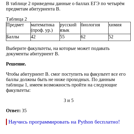
В таблице 2 приведены данные о баллах ЕГЭ по четырём
предметам абитуриента В.
Таблица 2
Предмет
математика
русский
биология
химия
(проф. ур.)
язык
Баллы
42
55
62
52
Выберите факультеты, на которые может подавать
документы абитуриент В.
Решение.
Чтобы абитуриент В. смог поступить на факультет все его
баллы должны быть не ниже проходных. По данным
таблицы 1, имеем возможность пройти на следующие
факультеты:
3 и 5
Ответ:
35
Научись программировать на Python бесплатно!