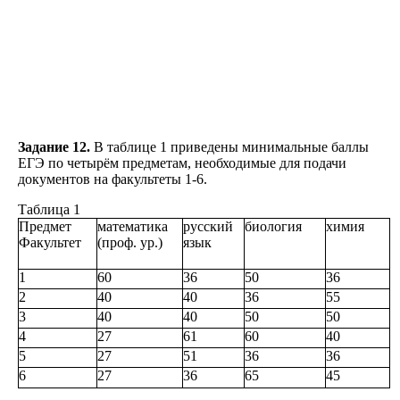
Задание 12.
В таблице 1 приведены минимальные баллы
ЕГЭ по четырём предметам, необходимые для подачи
документов на факультеты 1-6.
Таблица 1
Предмет
математика
русский
биология
химия
Факультет
(проф. ур.)
язык
1
60
36
50
36
2
40
40
36
55
3
40
40
50
50
4
27
61
60
40
5
27
51
36
36
6
27
36
65
45