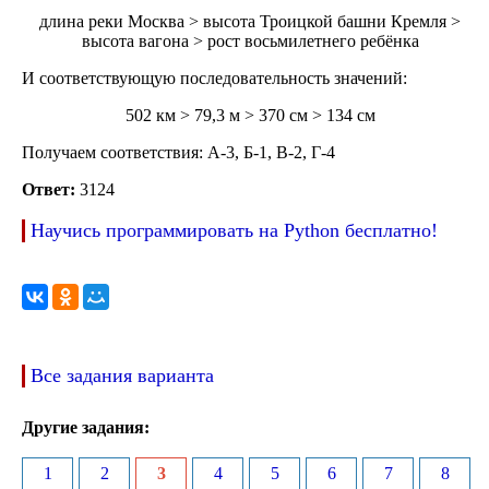
длина реки Москва > высота Троицкой башни Кремля >
высота вагона > рост восьмилетнего ребёнка
И соответствующую последовательность значений:
502 км > 79,3 м > 370 см > 134 см
Получаем соответствия: А-3, Б-1, В-2, Г-4
Ответ:
3124
Научись программировать на Python бесплатно!
Все задания варианта
Другие задания:
1
2
3
4
5
6
7
8