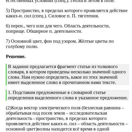
естественных условиях (спец.). Геологи летом в поле.
5) Пространство, в пределах которого проявляется действие
каких-н. сил (спец.). Силовое п. П. тяготения.
6) перен., чего или для чего. Область деятельности,
поприще. Обширное п. деятельности.
7) Основной цвет, фон под узором. Жёлтые цветы по
голубому полю.
Решение.
В задании предлагается фрагмент статьи из толкового
словаря, в котором приведены несколько значений одного
слова. Нам нужно определить, какое из этих значений
имеет выделенное слово в прочитанном нами тексте.
1. Подставим предложенные в словарной статье
определения выделенного слова в указанное предложение.
(2)Когда вектор электрического поля (безлесная равнина –
обрабатывая под посев земля – исследовательская
деятельность - пространство, в пределах которого
проявляется действие каких-н. сил – область деятельности –
основной цвет)волны находится всё время в одной