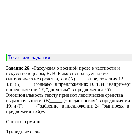
Текст для задания
Задание 26.
«Рассуждая о военной прозе в частности и
искусстве в целом, В. В. Быков использует такие
синтаксические средства, как (А)_____ (предложения 12,
13), (Б)_____ ("однако" в предложениях 16 и 34, "например"
в предложении 17, "допустим" в предложении 25).
Эмоциональность тексту придают лексические средства
выразительности: (В)_____ («не даёт покоя" в предложении
19) и (Г)_____ ("забвение" в предложении 24, "эмпиреях" в
предложении 26)».
Список терминов:
1) вводные слова