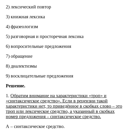
2) лексический повтор
3) книжная лексика
4) фразеологизм
5) разговорная и просторечная лексика
6) вопросительные предложения
7) обращение
8) диалектизмы
9) восклицательные предложения
Решение.
1.
Обратим внимание на характеристики «троп» и
«синтаксическое средство». Если в рецензии такой
характеристики нет, то приведённое в скобках слово – это
троп или лексическое средство, а указанный в скобках
номер предложения – синтаксическое средство.
А – синтаксическое средство.