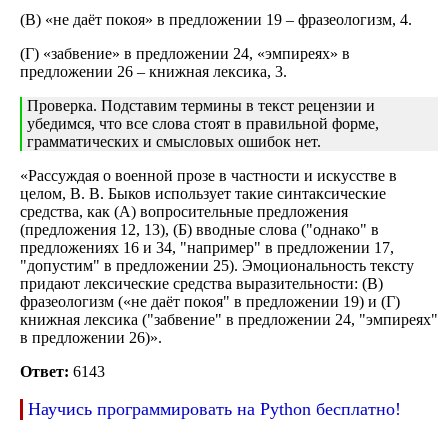
(В) «не даёт покоя» в предложении 19 – фразеологизм, 4.
(Г) «забвение» в предложении 24, «эмпиреях» в
предложении 26 – книжная лексика, 3.
Проверка. Подставим термины в текст рецензии и
убедимся, что все слова стоят в правильной форме,
грамматических и смысловых ошибок нет.
«Рассуждая о военной прозе в частности и искусстве в
целом, В. В. Быков использует такие синтаксические
средства, как (А) вопросительные предложения
(предложения 12, 13), (Б) вводные слова ("однако" в
предложениях 16 и 34, "например" в предложении 17,
"допустим" в предложении 25). Эмоциональность тексту
придают лексические средства выразительности: (В)
фразеологизм («не даёт покоя" в предложении 19) и (Г)
книжная лексика ("забвение" в предложении 24, "эмпиреях"
в предложении 26)».
Ответ:
6143
Научись программировать на Python бесплатно!