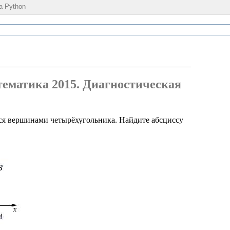
а Python
тематика 2015. Диагностическая
ляются вершинами четырёхугольника. Найдите абсциссу