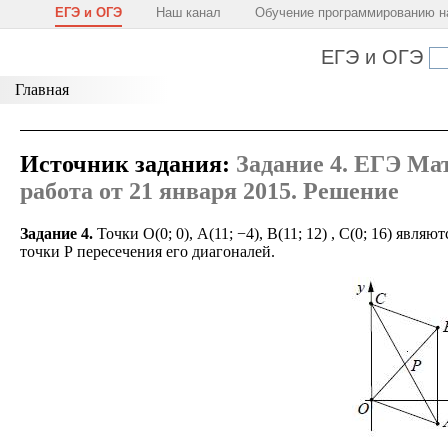
ЕГЭ и ОГЭ
Наш канал
Обучение программированию н
ЕГЭ и ОГЭ
Главная
Источник задания:
Задание 4. ЕГЭ Ма
работа от 21 января 2015. Решение
Задание 4.
Точки O(0; 0), A(11; −4), B(11; 12) , C(0; 16) яв
точки P пересечения его диагоналей.