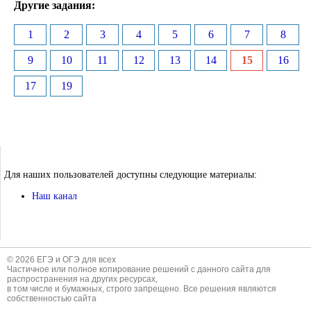
Другие задания:
1
2
3
4
5
6
7
8
9
10
11
12
13
14
15
16
17
19
Для наших пользователей доступны следующие материалы:
Наш канал
© 2026 ЕГЭ и ОГЭ для всех
Частичное или полное копирование решений с данного сайта для
распространения на других ресурсах,
в том числе и бумажных, строго запрещено. Все решения являются
собственностью сайта